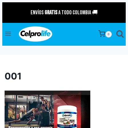
Saltar
Envíos
GRATIS
a todo Colombia 🚚
al
contenido
0
001