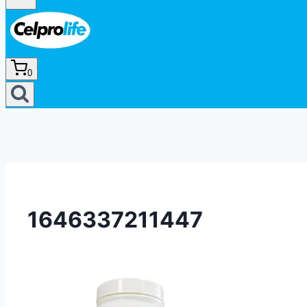
0
1646337211447