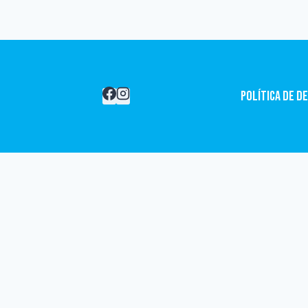
Política de d
Revisar el carrito
No hay productos en el carrito.