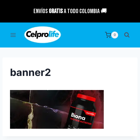
Saltar
Envíos
GRATIS
a todo Colombia 🚚
al
contenido
0
banner2