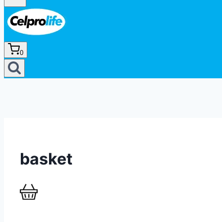
0
basket