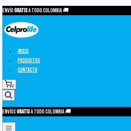
Saltar
Envío
GRATIS
a todo Colombia 🚚
al
contenido
Inicio
Productos
Contacto
0
Envíos
GRATIS
a todo Colombia 🚚