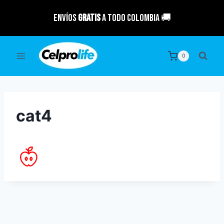
Saltar
Envíos
GRATIS
a todo Colombia 🚚
al
contenido
0
cat4