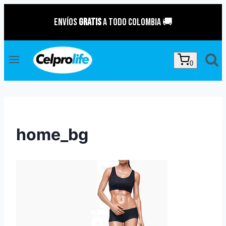
Saltar
Envíos
GRATIS
a todo Colombia 🚚
al
contenido
0
home_bg