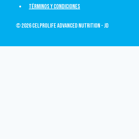
Términos y condiciones
© 2026 CelProLife Advanced Nutrition - JD
Revisar el carrito
No hay productos en el carrito.
Inicio
Productos
Contacto