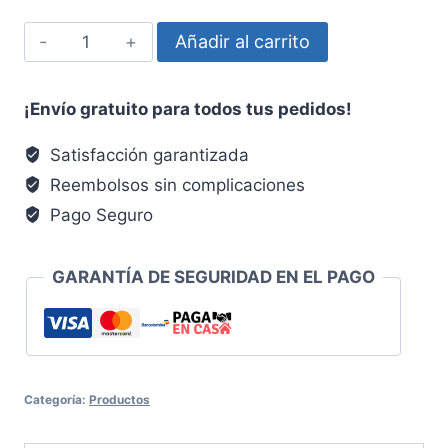
Celprolife
Añadir al carrito
NitroX
-
¡Envío gratuito para todos tus pedidos!
Pump
Extreme
Satisfacción garantizada
Advanced
Reembolsos sin complicaciones
Nutrition
Pago Seguro
cantidad
GARANTÍA DE SEGURIDAD EN EL PAGO
Categoría:
Productos