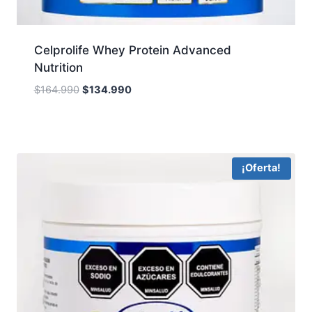
Celprolife Whey Protein Advanced
Nutrition
Original
Current
$
164.990
$
134.990
price
price
was:
is:
$164.990.
$134.990.
¡Oferta!