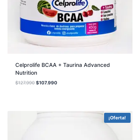
Celprolife BCAA + Taurina Advanced
Nutrition
Original
Current
$
127.990
$
107.990
price
price
was:
is:
$127.990.
$107.990.
¡Oferta!