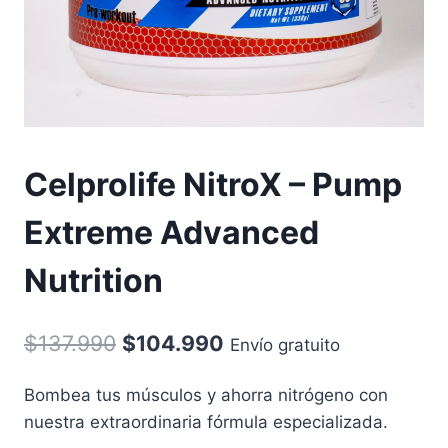
Celprolife NitroX – Pump
Extreme Advanced
Nutrition
Original
Current
$
137.990
$
104.990
Envío gratuito
price
price
Bombea tus músculos y ahorra nitrógeno con
was:
is:
nuestra extraordinaria fórmula especializada.
$137.990.
$104.990.