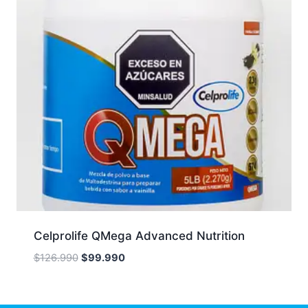
Celprolife QMega Advanced Nutrition
Original
Current
$
126.990
$
99.990
price
price
was:
is:
$126.990.
$99.990.