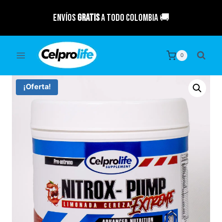
Saltar
Envíos
GRATIS
a todo Colombia 🚚
al
contenido
0
¡Oferta!